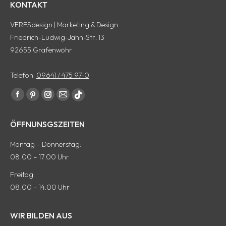
KONTAKT
VERESdesign | Marketing & Design
Friedrich-Ludwig-Jahn-Str. 13
92655 Grafenwöhr
Telefon:
09641 / 475 97-0
Finde uns auf:
Facebook
Pinterest
Instagram
E-
tiktok
Seite
Seite
Seite
Mail
Seite
ÖFFNUNSGSZEITEN
wird
wird
wird
Seite
wird
in
in
in
wird
in
Montag – Donnerstag:
einem
einem
einem
in
einem
08.00 – 17.00 Uhr
neuen
neuen
neuen
einem
neuen
Freitag:
Fenster
Fenster
Fenster
neuen
Fenster
08.00 – 14.00 Uhr
geöffnet
geöffnet
geöffnet
Fenster
geöffnet
geöffnet
WIR BILDEN AUS