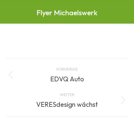
Flyer Michaelswerk
Albenavigation
VORHERIGE
EDVQ Auto
Vorheriges
Album:
WEITER
VERESdesign wächst
Nächstes
Album: