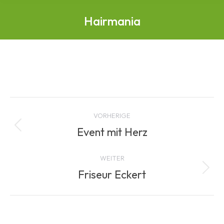
Hairmania
Albenavigation
VORHERIGE
Event mit Herz
Vorheriges
Album:
WEITER
Friseur Eckert
Nächstes
Album: