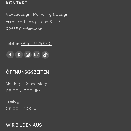
KONTAKT
VERESdesign | Marketing & Design
Friedrich-Ludwig-Jahn-Str. 13
92655 Grafenwöhr
Telefon:
09641 / 475 97-0
Finde uns auf:
Facebook
Pinterest
Instagram
E-
tiktok
Seite
Seite
Seite
Mail
Seite
ÖFFNUNSGSZEITEN
wird
wird
wird
Seite
wird
in
in
in
wird
in
Montag – Donnerstag:
einem
einem
einem
in
einem
08.00 – 17.00 Uhr
neuen
neuen
neuen
einem
neuen
Freitag:
Fenster
Fenster
Fenster
neuen
Fenster
08.00 – 14.00 Uhr
geöffnet
geöffnet
geöffnet
Fenster
geöffnet
geöffnet
WIR BILDEN AUS