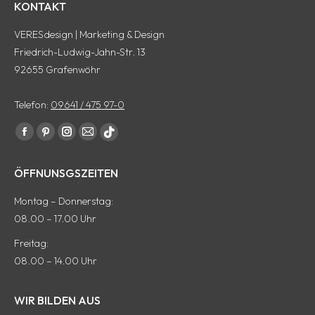
KONTAKT
VERESdesign | Marketing & Design
Friedrich-Ludwig-Jahn-Str. 13
92655 Grafenwöhr
Telefon:
09641 / 475 97-0
Finde uns auf:
Facebook
Pinterest
Instagram
E-
tiktok
Seite
Seite
Seite
Mail
Seite
ÖFFNUNSGSZEITEN
wird
wird
wird
Seite
wird
in
in
in
wird
in
Montag – Donnerstag:
einem
einem
einem
in
einem
08.00 – 17.00 Uhr
neuen
neuen
neuen
einem
neuen
Freitag:
Fenster
Fenster
Fenster
neuen
Fenster
08.00 – 14.00 Uhr
geöffnet
geöffnet
geöffnet
Fenster
geöffnet
geöffnet
WIR BILDEN AUS