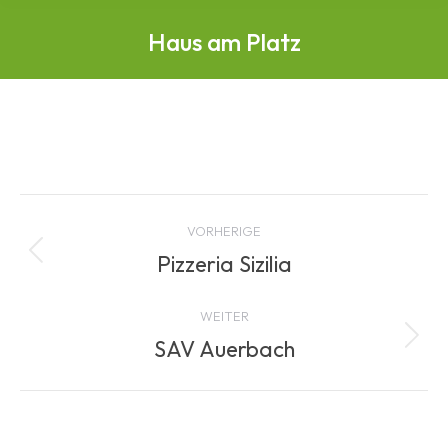
Haus am Platz
Albenavigation
VORHERIGE
Pizzeria Sizilia
Vorheriges
Album:
WEITER
SAV Auerbach
Nächstes
Album: