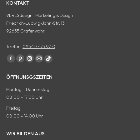
KONTAKT
VERESdesign | Marketing & Design
Friedrich-Ludwig-Jahn-Str. 13
92655 Grafenwöhr
Telefon:
09641 / 475 97-0
Finde uns auf:
Facebook
Pinterest
Instagram
E-
tiktok
Seite
Seite
Seite
Mail
Seite
ÖFFNUNSGSZEITEN
wird
wird
wird
Seite
wird
in
in
in
wird
in
Montag – Donnerstag:
einem
einem
einem
in
einem
08.00 – 17.00 Uhr
neuen
neuen
neuen
einem
neuen
Freitag:
Fenster
Fenster
Fenster
neuen
Fenster
08.00 – 14.00 Uhr
geöffnet
geöffnet
geöffnet
Fenster
geöffnet
geöffnet
WIR BILDEN AUS