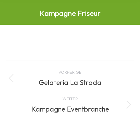
Kampagne Friseur
Albenavigation
VORHERIGE
Gelateria La Strada
Vorheriges
Album:
WEITER
Kampagne Eventbranche
Nächstes
Album: