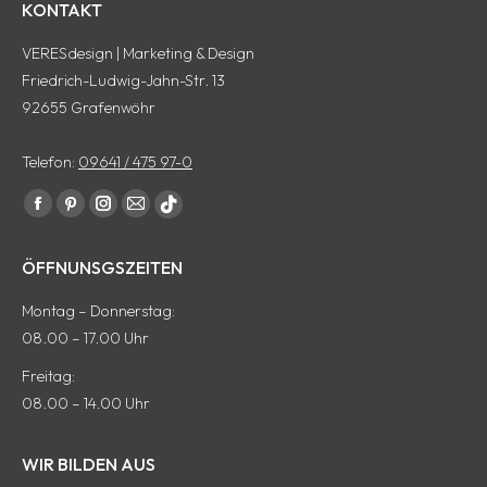
KONTAKT
VERESdesign | Marketing & Design
Friedrich-Ludwig-Jahn-Str. 13
92655 Grafenwöhr
Telefon:
09641 / 475 97-0
Finde uns auf:
Facebook
Pinterest
Instagram
E-
tiktok
Seite
Seite
Seite
Mail
Seite
ÖFFNUNSGSZEITEN
wird
wird
wird
Seite
wird
in
in
in
wird
in
Montag – Donnerstag:
einem
einem
einem
in
einem
08.00 – 17.00 Uhr
neuen
neuen
neuen
einem
neuen
Freitag:
Fenster
Fenster
Fenster
neuen
Fenster
08.00 – 14.00 Uhr
geöffnet
geöffnet
geöffnet
Fenster
geöffnet
geöffnet
WIR BILDEN AUS