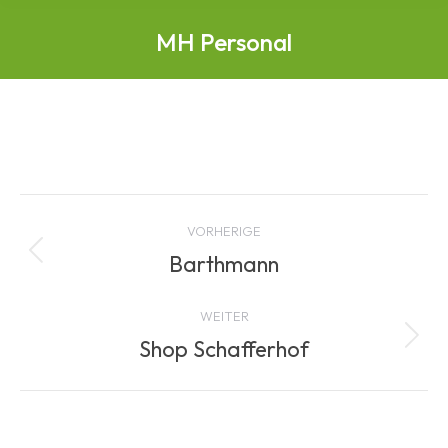
MH Personal
Albenavigation
VORHERIGE
Barthmann
Vorheriges
Album:
WEITER
Shop Schafferhof
Nächstes
Album: