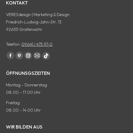
KONTAKT
VERESdesign | Marketing & Design
Friedrich-Ludwig-Jahn-Str. 13
92655 Grafenwöhr
Telefon:
09641 / 475 97-0
Finde uns auf:
Facebook
Pinterest
Instagram
E-
tiktok
Seite
Seite
Seite
Mail
Seite
ÖFFNUNSGSZEITEN
wird
wird
wird
Seite
wird
in
in
in
wird
in
Montag – Donnerstag:
einem
einem
einem
in
einem
08.00 – 17.00 Uhr
neuen
neuen
neuen
einem
neuen
Freitag:
Fenster
Fenster
Fenster
neuen
Fenster
08.00 – 14.00 Uhr
geöffnet
geöffnet
geöffnet
Fenster
geöffnet
geöffnet
WIR BILDEN AUS