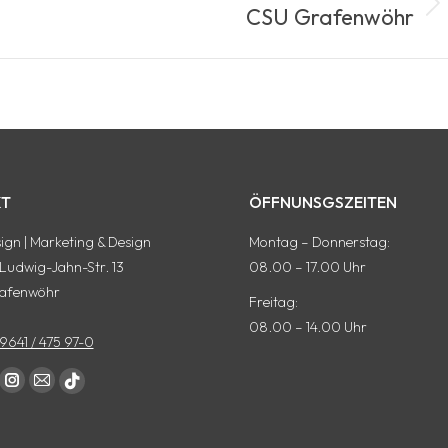
CSU Grafenwöhr
Nächstes
Album:
T
ÖFFNUNSGSZEITEN
gn | Marketing & Design
Montag – Donnerstag:
-Ludwig-Jahn-Str. 13
08.00 – 17.00 Uhr
afenwöhr
Freitag:
08.00 – 14.00 Uhr
9641 / 475 97-0
auf:
ok
terest
Instagram
E-
tiktok
te
Seite
Mail
Seite
rd
wird
Seite
wird