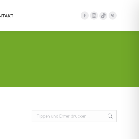
NTAKT
Facebook
Instagram
Pinterest
tiktok
Seite
Seite
Seite
Seite
wird
wird
wird
wird
in
in
in
in
einem
einem
einem
einem
neuen
neuen
neuen
neuen
Fenster
Fenster
Fenster
Fenster
geöffnet
geöffnet
geöffnet
geöffnet
Suchen: