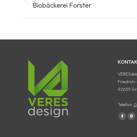
Biobäckerei Forster
Vorheriges
Album:
KONTAK
VERESdesi
Friedrich
92655 Gr
Telefon:
0
Finde uns 
Facebo
Pin
Seite
Sei
wird
wi