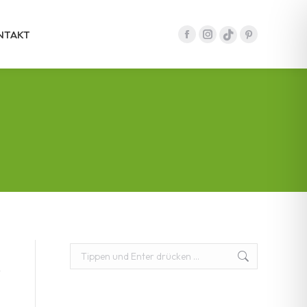
NTAKT
Facebook
Instagram
Pinterest
tiktok
Seite
Seite
Seite
Seite
wird
wird
wird
wird
in
in
in
in
einem
einem
einem
einem
neuen
neuen
neuen
neuen
Fenster
Fenster
Fenster
Fenster
geöffnet
geöffnet
geöffnet
geöffnet
Suchen: