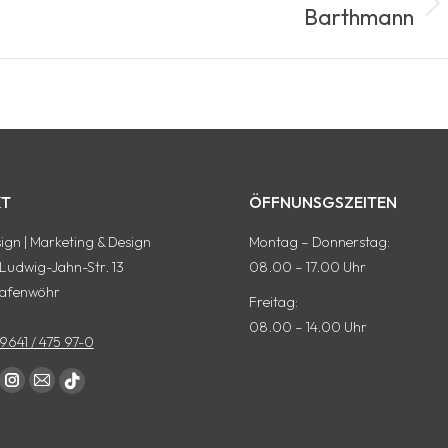
Barthmann
Nächstes
Album:
T
ÖFFNUNSGSZEITEN
gn | Marketing & Design
Montag – Donnerstag:
-Ludwig-Jahn-Str. 13
08.00 – 17.00 Uhr
afenwöhr
Freitag:
08.00 – 14.00 Uhr
9641 / 475 97-0
auf:
ok
terest
Instagram
E-
tiktok
te
Seite
Mail
Seite
rd
wird
Seite
wird