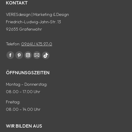
KONTAKT
VERESdesign | Marketing & Design
Friedrich-Ludwig-Jahn-Str. 13
92655 Grafenwöhr
Telefon:
09641 / 475 97-0
Finde uns auf:
Facebook
Pinterest
Instagram
E-
tiktok
Seite
Seite
Seite
Mail
Seite
ÖFFNUNSGSZEITEN
wird
wird
wird
Seite
wird
in
in
in
wird
in
Montag – Donnerstag:
einem
einem
einem
in
einem
08.00 – 17.00 Uhr
neuen
neuen
neuen
einem
neuen
Freitag:
Fenster
Fenster
Fenster
neuen
Fenster
08.00 – 14.00 Uhr
geöffnet
geöffnet
geöffnet
Fenster
geöffnet
geöffnet
WIR BILDEN AUS