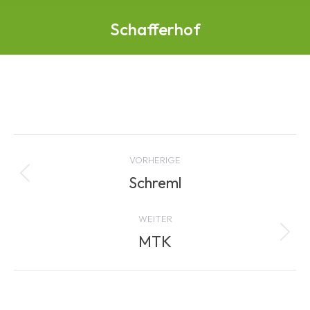
Schafferhof
Albenavigation
VORHERIGE
Schreml
Vorheriges
Album:
WEITER
MTK
Nächstes
Album: