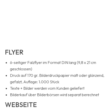
Druck:
90 gr. Laser Offsetpapier, einseitig bedruckt, Auflage:
1.000 Blatt
anstelle des gedruckten Briefpapiers erstellen wir Ihnen
auch gerne eine Briefvorlage für WORD oder ähnliche
Programme
FLYER
6-seitiger Falzflyer im Format DIN lang (9,8 x 21 cm
geschlossen)
Druck auf 170 gr. Bilderdruckpapier matt oder glänzend,
gefalzt, Auflage: 1.000 Stück
Texte + Bilder werden vom Kunden geliefert
Bilderkauf über Bilderbörsen wird separat berechnet
WEBSEITE