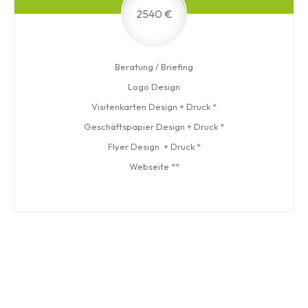
2540 €
Beratung / Briefing
Logo Design
Visitenkarten Design + Druck *
Geschäftspapier Design + Druck *
Flyer Design + Druck *
Webseite **
Entwicklung Ihrer Wort-/Bildmarke, Schriftzug oder