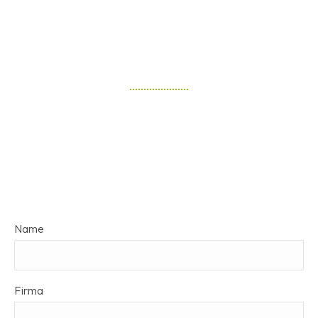
Business
Name
Email
*
Firma