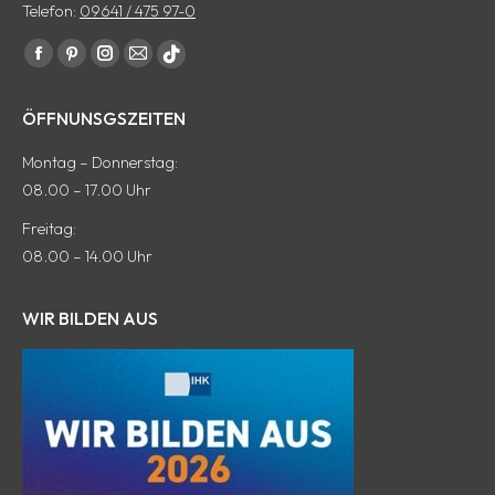
Telefon:
09641 / 475 97-0
Finde uns auf:
Facebook
Pinterest
Instagram
E-
tiktok
Seite
Seite
Seite
Mail
Seite
ÖFFNUNSGSZEITEN
wird
wird
wird
Seite
wird
in
in
in
wird
in
Montag – Donnerstag:
einem
einem
einem
in
einem
08.00 – 17.00 Uhr
neuen
neuen
neuen
einem
neuen
Freitag:
Fenster
Fenster
Fenster
neuen
Fenster
08.00 – 14.00 Uhr
geöffnet
geöffnet
geöffnet
Fenster
geöffnet
geöffnet
WIR BILDEN AUS