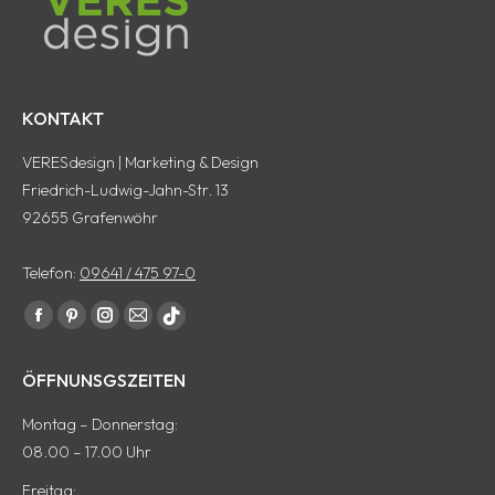
KONTAKT
VERESdesign | Marketing & Design
Friedrich-Ludwig-Jahn-Str. 13
92655 Grafenwöhr
Telefon:
09641 / 475 97-0
Finde uns auf:
Facebook
Pinterest
Instagram
E-
tiktok
Seite
Seite
Seite
Mail
Seite
ÖFFNUNSGSZEITEN
wird
wird
wird
Seite
wird
in
in
in
wird
in
Montag – Donnerstag:
einem
einem
einem
in
einem
08.00 – 17.00 Uhr
neuen
neuen
neuen
einem
neuen
Freitag: