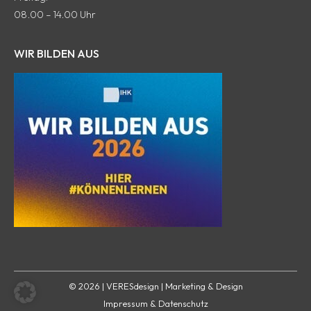
Fenster
Fenster
Fenster
neuen
Fenster
08.00 – 14.00 Uhr
geöffnet
geöffnet
geöffnet
Fenster
geöffnet
geöffnet
WIR BILDEN AUS
© 2026 | VERESdesign | Marketing & Design
Impressum & Datenschutz