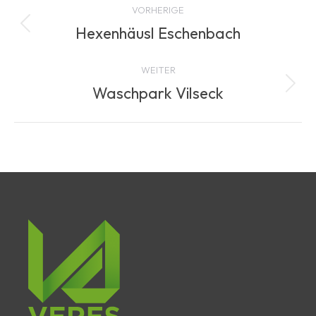
VORHERIGE
navigation
Hexenhäusl Eschenbach
Previous
project:
WEITER
Waschpark Vilseck
Next
project: