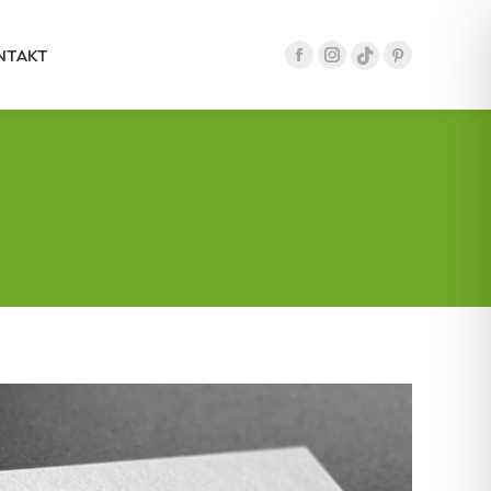
NTAKT
Facebook
Instagram
Pinterest
tiktok
Seite
Seite
Seite
Seite
wird
wird
wird
wird
in
in
in
in
einem
einem
einem
einem
neuen
neuen
neuen
neuen
Fenster
Fenster
Fenster
Fenster
geöffnet
geöffnet
geöffnet
geöffnet