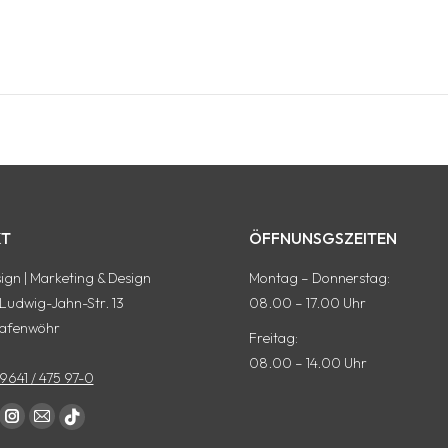
Next
project:
T
ÖFFNUNSGSZEITEN
gn | Marketing & Design
Montag – Donnerstag:
-Ludwig-Jahn-Str. 13
08.00 – 17.00 Uhr
afenwöhr
Freitag:
08.00 – 14.00 Uhr
9641 / 475 97-0
auf:
ok
terest
Instagram
E-
tiktok