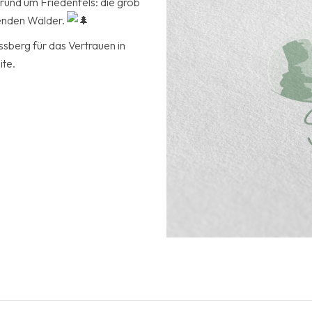
rund um Friedenfels: die grob
genden Wälder.
sberg für das Vertrauen in
ite.