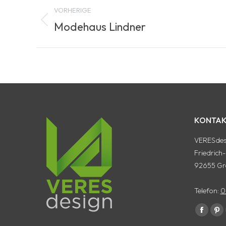
Project
VORHERIGE
navigation
Modehaus Lindner
Previous
project:
KONTAK
VERESdesi
Friedrich
92655 Gr
Telefon:
0
Finde uns 
Facebo
Pin