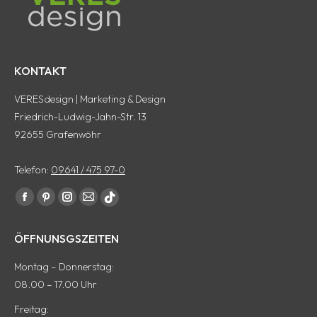
KONTAKT
VERESdesign | Marketing & Design
Friedrich-Ludwig-Jahn-Str. 13
92655 Grafenwöhr
Telefon:
09641 / 475 97-0
Finde uns auf:
Facebook
Pinterest
Instagram
E-
tiktok
Seite
Seite
Seite
Mail
Seite
ÖFFNUNSGSZEITEN
wird
wird
wird
Seite
wird
in
in
in
wird
in
Montag – Donnerstag:
einem
einem
einem
in
einem
08.00 – 17.00 Uhr
neuen
neuen
neuen
einem
neuen
Freitag:
Fenster
Fenster
Fenster
neuen
Fenster