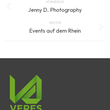
VORHERIGE
navigation
Jenny D. Photography
Previous
project:
WEITER
Events auf dem Rhein
Next
project: