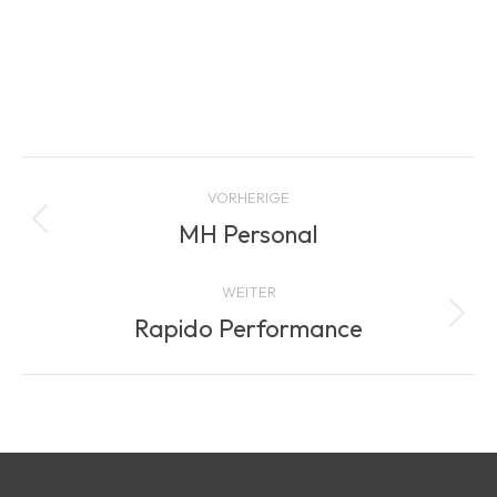
Project
VORHERIGE
navigation
MH Personal
Previous
project:
WEITER
Rapido Performance
Next
project: