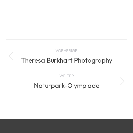
Project
VORHERIGE
navigation
Theresa Burkhart Photography
Previous
project:
WEITER
Naturpark-Olympiade
Next
project: