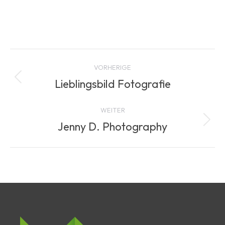
Project
VORHERIGE
navigation
Lieblingsbild Fotografie
Previous
project:
WEITER
Jenny D. Photography
Next
project: