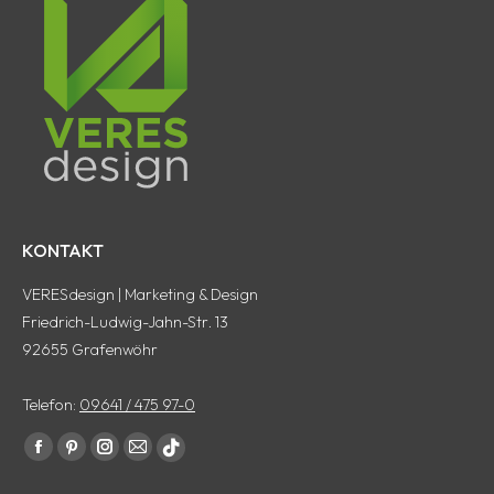
KONTAKT
VERESdesign | Marketing & Design
Friedrich-Ludwig-Jahn-Str. 13
92655 Grafenwöhr
Telefon:
09641 / 475 97-0
Finde uns auf:
Facebook
Pinterest
Instagram
E-
tiktok
Seite
Seite
Seite
Mail
Seite