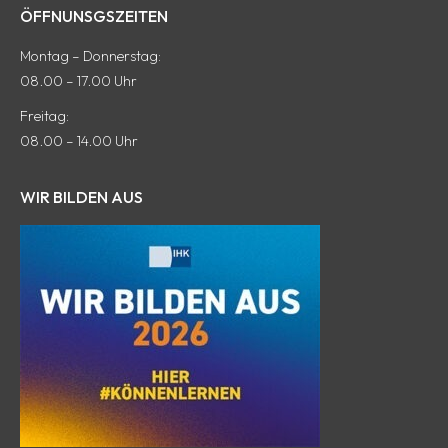
ÖFFNUNSGSZEITEN
wird
wird
wird
Seite
wird
in
in
in
wird
in
Montag – Donnerstag:
einem
einem
einem
in
einem
08.00 – 17.00 Uhr
neuen
neuen
neuen
einem
neuen
Freitag:
Fenster
Fenster
Fenster
neuen
Fenster
08.00 – 14.00 Uhr
geöffnet
geöffnet
geöffnet
Fenster
geöffnet
geöffnet
WIR BILDEN AUS