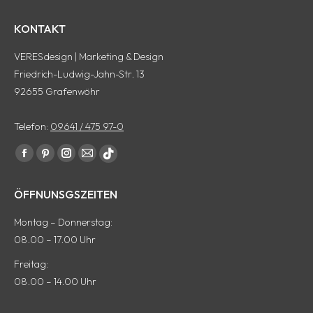
KONTAKT
VERESdesign | Marketing & Design
Friedrich-Ludwig-Jahn-Str. 13
92655 Grafenwöhr
Telefon:
09641 / 475 97-0
Finde uns auf:
Facebook
Pinterest
Instagram
E-
tiktok
Seite
Seite
Seite
Mail
Seite
ÖFFNUNSGSZEITEN
wird
wird
wird
Seite
wird
in
in
in
wird
in
Montag – Donnerstag:
einem
einem
einem
in
einem
08.00 – 17.00 Uhr
neuen
neuen
neuen
einem
neuen
Freitag:
Fenster
Fenster
Fenster
neuen
Fenster
08.00 – 14.00 Uhr
geöffnet
geöffnet
geöffnet
Fenster
geöffnet
geöffnet