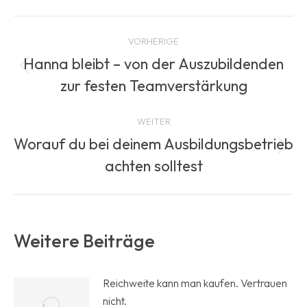
Beitragsnavigation
VORHERIGE
Hanna bleibt – von der Auszubildenden
Vorheriger
zur festen Teamverstärkung
Beitrag:
WEITER
Worauf du bei deinem Ausbildungsbetrieb
Nächster
achten solltest
Beitrag:
Weitere Beiträge
Reichweite kann man kaufen. Vertrauen
nicht.