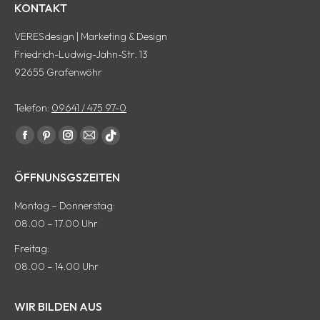
KONTAKT
VERESdesign | Marketing & Design
Friedrich-Ludwig-Jahn-Str. 13
92655 Grafenwöhr
Telefon:
09641 / 475 97-0
Finde uns auf:
Facebook
Pinterest
Instagram
E-
tiktok
Seite
Seite
Seite
Mail
Seite
ÖFFNUNSGSZEITEN
wird
wird
wird
Seite
wird
in
in
in
wird
in
Montag – Donnerstag:
einem
einem
einem
in
einem
08.00 – 17.00 Uhr
neuen
neuen
neuen
einem
neuen
Freitag:
Fenster
Fenster
Fenster
neuen
Fenster
08.00 – 14.00 Uhr
geöffnet
geöffnet
geöffnet
Fenster
geöffnet
geöffnet
WIR BILDEN AUS