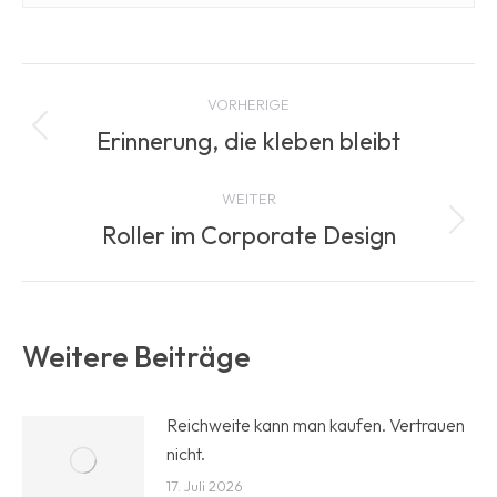
Beitragsnavigation
VORHERIGE
Erinnerung, die kleben bleibt
Vorheriger
Beitrag:
WEITER
Roller im Corporate Design
Nächster
Beitrag:
Weitere Beiträge
Reichweite kann man kaufen. Vertrauen
nicht.
17. Juli 2026