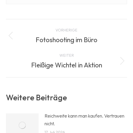
Beitragsnavigation
VORHERIGE
Fotoshooting im Büro
Vorheriger
Beitrag:
WEITER
Fleißige Wichtel in Aktion
Nächster
Beitrag:
Weitere Beiträge
Reichweite kann man kaufen. Vertrauen
nicht.
17. Juli 2026