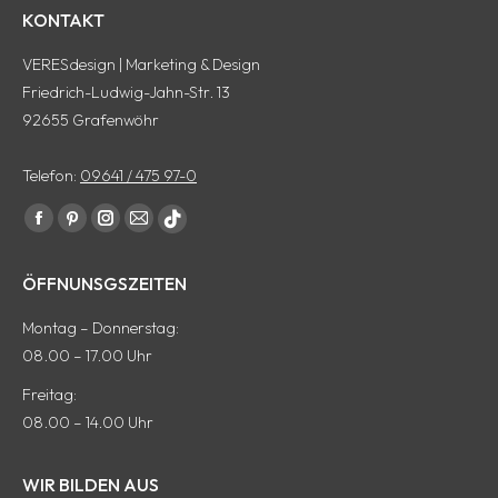
KONTAKT
VERESdesign | Marketing & Design
Friedrich-Ludwig-Jahn-Str. 13
92655 Grafenwöhr
Telefon:
09641 / 475 97-0
Finde uns auf:
Facebook
Pinterest
Instagram
E-
tiktok
Seite
Seite
Seite
Mail
Seite
ÖFFNUNSGSZEITEN
wird
wird
wird
Seite
wird
in
in
in
wird
in
Montag – Donnerstag:
einem
einem
einem
in
einem
08.00 – 17.00 Uhr
neuen
neuen
neuen
einem
neuen
Freitag:
Fenster
Fenster
Fenster
neuen
Fenster
08.00 – 14.00 Uhr
geöffnet
geöffnet
geöffnet
Fenster
geöffnet
geöffnet
WIR BILDEN AUS