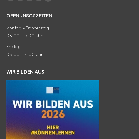
Facebook
Pinterest
Instagram
E-
tiktok
Seite
Seite
Seite
Mail
Seite
ÖFFNUNSGSZEITEN
wird
wird
wird
Seite
wird
in
in
in
wird
in
Montag – Donnerstag:
einem
einem
einem
in
einem
08.00 – 17.00 Uhr
neuen
neuen
neuen
einem
neuen
Freitag:
Fenster
Fenster
Fenster
neuen
Fenster
08.00 – 14.00 Uhr
geöffnet
geöffnet
geöffnet
Fenster
geöffnet
geöffnet
WIR BILDEN AUS