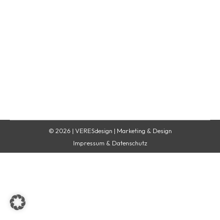
Carola Werle
Verena Schuller-OhlaInhaberin von VERESdesign,
spezialisiert auf Web- und Corporate Design
Carola Werle
Von
Verena Schuller-Ohla
30. Juli 2019
© 2026 | VERESdesign | Marketing & Design
Impressum & Datenschutz