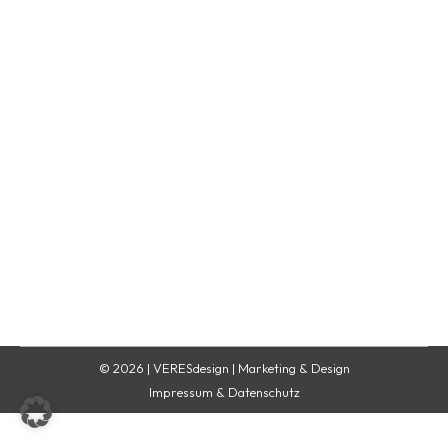
Zottels Pouches
Verena Schuller-OhlaInhaberin von VERESdesign,
spezialisiert auf Web- und Corporate Design
Zottels Pouches
Von
Verena Schuller-Ohla
16. März 2023
© 2026 | VERESdesign | Marketing & Design
Impressum & Datenschutz