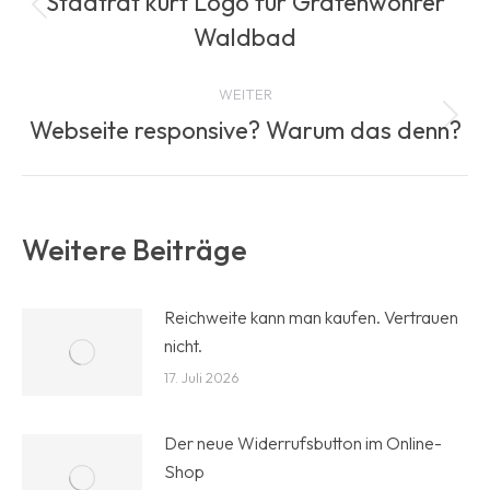
Stadtrat kürt Logo für Grafenwöhrer
Vorheriger
Waldbad
Beitrag:
WEITER
Webseite responsive? Warum das denn?
Nächster
Beitrag:
Weitere Beiträge
Reichweite kann man kaufen. Vertrauen
nicht.
17. Juli 2026
Der neue Widerrufsbutton im Online-
Shop