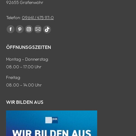
92655 Grafenwöhr
Telefon:
09641 / 475 97-0
Finde uns auf:
Facebook
Pinterest
Instagram
E-
tiktok
Seite
Seite
Seite
Mail
Seite
ÖFFNUNSGSZEITEN
wird
wird
wird
Seite
wird
in
in
in
wird
in
Montag – Donnerstag:
einem
einem
einem
in
einem
08.00 – 17.00 Uhr
neuen
neuen
neuen
einem
neuen
Freitag:
Fenster
Fenster
Fenster
neuen
Fenster
08.00 – 14.00 Uhr
geöffnet
geöffnet
geöffnet
Fenster
geöffnet
geöffnet
WIR BILDEN AUS