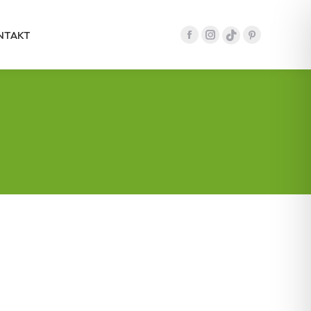
NTAKT
Facebook
Instagram
Pinterest
tiktok
Seite
Seite
Seite
Seite
wird
wird
wird
wird
in
in
in
in
einem
einem
einem
einem
neuen
neuen
neuen
neuen
Fenster
Fenster
Fenster
Fenster
geöffnet
geöffnet
geöffnet
geöffnet